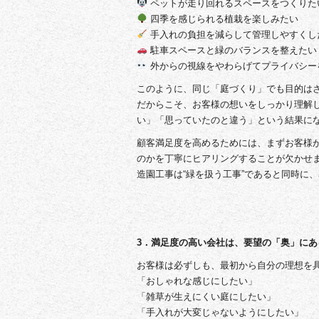
ペットが走り回れるスペースをつくりた
四季を感じられる植栽を楽しみたい
手入れの負担を減らして管理しやすくし
駐車スペースと緑のバランスを整えたい
外からの視線をやわらげてプライバシー
このように、同じ「庭づくり」でも目的は
だからこそ、お客様の想いをしっかり理解
い」「思っていたのと違う」という結果に
顧客満足度を高めるためには、まずお客様
のかを丁寧にヒアリングすることが欠かせ
造園工事は“緑を扱う工事”であると同時に
3．満足度の高い会社は、要望の「奥」にあ
お客様は必ずしも、最初から自分の理想を
「おしゃれな感じにしたい」
「雑草が生えにくい庭にしたい」
「手入れが大変じゃないようにしたい」