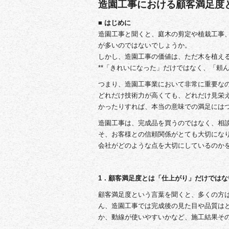
造園工事における顧客満足度
■ はじめに
造園工事と聞くと、庭木の剪定や植栽工事
が多いのではないでしょうか。
しかし、造園工事の価値は、ただ木を植え
**「きれいになった」だけではなく、「頼
つまり、造園工事業において非常に重要な
どれだけ技術力が高くても、どれだけ見栄
かったりすれば、本当の意味での満足には
造園工事は、完成品を買うのではなく、相
そ、お客様との信頼関係がとても大切にな
会社がどのような点を大切にしているのか
1．顧客満足度とは「仕上がり」だけではな
顧客満足度という言葉を聞くと、多くの方
ん、造園工事では完成後の見た目や品質は
か、動線が使いやすいかなど、施工結果そ