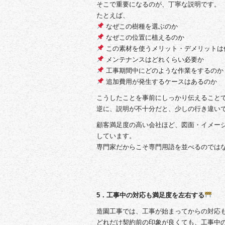
そこで重要になるのが、丁寧な説明です。
たとえば、
なぜこの樹種を選ぶのか
なぜこの位置に植えるのか
この素材を使うメリット・デメリットは
メンテナンスはどれくらい必要か
工事期間中にどのような作業をするのか
追加費用が発生するケースはあるのか
こうしたことを事前にしっかり伝えること
逆に、説明が不十分だと、少しの行き違い
顧客満足度の高い会社ほど、図面・イメー
しています。
専門家だからこそ専門用語を並べるのでは
5．工事中の対応も満足度を左右する
造園工事では、工事が始まってからの対応
どれだけ契約前の印象が良くても、工事中