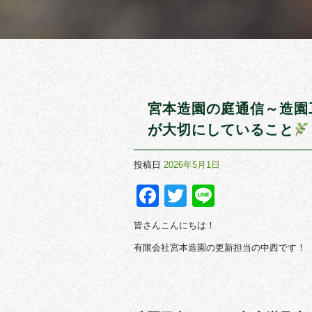
宮本造園の庭通信～造園
が大切にしていること
投稿日
2026年5月1日
Facebook
Twitter
Line
皆さんこんにちは！
有限会社宮本造園の更新担当の中西です！