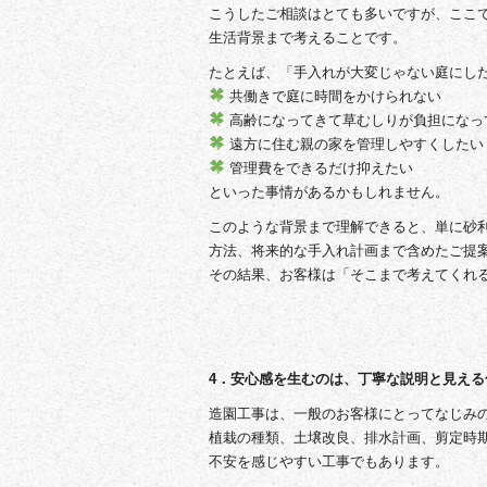
こうしたご相談はとても多いですが、ここ
生活背景まで考えることです。
たとえば、「手入れが大変じゃない庭にし
共働きで庭に時間をかけられない
高齢になってきて草むしりが負担になっ
遠方に住む親の家を管理しやすくしたい
管理費をできるだけ抑えたい
といった事情があるかもしれません。
このような背景まで理解できると、単に砂
方法、将来的な手入れ計画まで含めたご提
その結果、お客様は「そこまで考えてくれ
4．安心感を生むのは、丁寧な説明と見える
造園工事は、一般のお客様にとってなじみ
植栽の種類、土壌改良、排水計画、剪定時
不安を感じやすい工事でもあります。