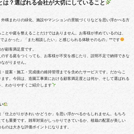
とは？選ばれる会社が大切にしていること
、外構まわりの緑化、施設やマンションの景観づくりなどを思い浮かべる方
ることや庭を整えることだけではありません。お客様が求めているのは、
んでよかった」「また相談したい」と感じられる体験そのもの」**です
のが顧客満足度です。
えのする庭をつくっても、お客様が不安を感じたり、説明不足で納得できな
つながりません。
談・提案・施工・完成後の維持管理までを含めたサービスです。だからこ
ります。今回は、造園工事業における顧客満足度とは何か、そして選ばれる
を、わかりやすくご紹介します
い
は「仕上がりがきれいかどうか」を思い浮かべるかもしれません。もちろ
とても重要です。雑草対策がしっかりできているか、植栽の配置が美しい
のものは大きな評価ポイントになります。