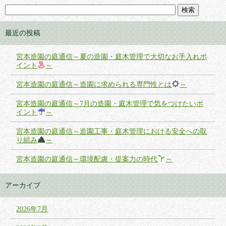
最近の投稿
宮本造園の庭通信～夏の造園・庭木管理で大切なお手入れポ
イント
～
宮本造園の庭通信～造園に求められる専門性とは
～
宮本造園の庭通信～7月の造園・庭木管理で気をつけたいポ
イント
～
宮本造園の庭通信～造園工事・庭木管理における安全への取
り組み
～
宮本造園の庭通信～環境配慮・提案力の時代
～
アーカイブ
2026年7月