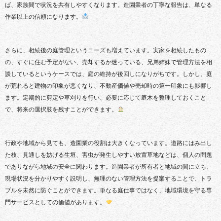
ば、家族間で状況を共有しやすくなります。造園業者の丁寧な報告は、単なる
作業以上の信頼になります。
さらに、相続後の庭管理というニーズも増えています。実家を相続したもの
の、すぐに住む予定がない、売却するか迷っている、兄弟姉妹で管理方法を相
談しているというケースでは、庭の維持が後回しになりがちです。しかし、庭
が荒れると建物の印象が悪くなり、不動産価値や売却時の第一印象にも影響し
ます。定期的に剪定や草刈りを行い、必要に応じて庭木を整理しておくこと
で、将来の選択肢を残すことができます。
行政や地域から見ても、造園業の役割は大きくなっています。道路にはみ出し
た枝、見通しを妨げる生垣、害虫が発生しやすい放置草地などは、個人の問題
でありながら地域の安全に関わります。造園業者が所有者と地域の間に立ち、
現場状況を分かりやすく説明し、無理のない管理方法を提案することで、トラ
ブルを未然に防ぐことができます。単なる庭仕事ではなく、地域環境を守る専
門サービスとしての価値があります。