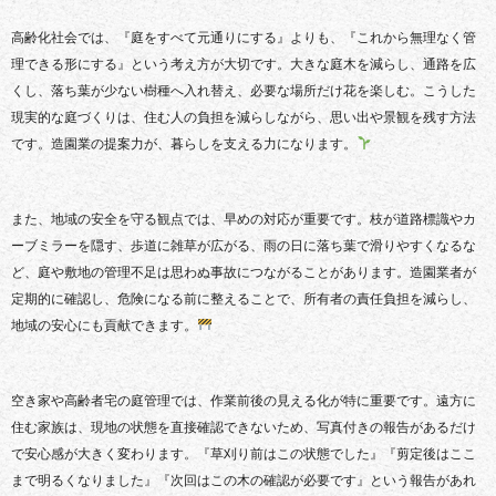
高齢化社会では、『庭をすべて元通りにする』よりも、『これから無理なく管
理できる形にする』という考え方が大切です。大きな庭木を減らし、通路を広
くし、落ち葉が少ない樹種へ入れ替え、必要な場所だけ花を楽しむ。こうした
現実的な庭づくりは、住む人の負担を減らしながら、思い出や景観を残す方法
です。造園業の提案力が、暮らしを支える力になります。
また、地域の安全を守る観点では、早めの対応が重要です。枝が道路標識やカ
ーブミラーを隠す、歩道に雑草が広がる、雨の日に落ち葉で滑りやすくなるな
ど、庭や敷地の管理不足は思わぬ事故につながることがあります。造園業者が
定期的に確認し、危険になる前に整えることで、所有者の責任負担を減らし、
地域の安心にも貢献できます。
空き家や高齢者宅の庭管理では、作業前後の見える化が特に重要です。遠方に
住む家族は、現地の状態を直接確認できないため、写真付きの報告があるだけ
で安心感が大きく変わります。『草刈り前はこの状態でした』『剪定後はここ
まで明るくなりました』『次回はこの木の確認が必要です』という報告があれ