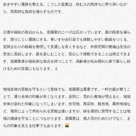
歩きやすい通路を整える。こうした提案は、住む人の気持ちに寄り添いなが
ら、現実的な負担を減らすものです。
介護や福祉の視点からも、造園業のニーズは広がっています。庭の段差を減ら
す、滑りにくい通路にする、車いすや歩行器でも移動しやすい動線をつくる、
玄関まわりの植栽を整理して見通しを良くするなど、外部空間の整備は生活の
安全に直結します。庭を楽しむことと、安心して移動できることは両立できま
す。造園業者が福祉的な視点を持つことで、高齢者が住み慣れた家で暮らし続
けるための支援にもなります。‍
地域全体の景観を守るという意味でも、造園業は重要です。一軒の庭が整うこ
とで、通り全体の印象が良くなります。反対に、荒れた敷地が増えると、地域
全体が寂れた印象になってしまいます。住宅地、商店街、観光地、農村地域な
ど、場所によって求められる景観は違いますが、緑を適切に管理することは地
域の価値を守ることにつながります。造園業は、個人宅のためだけでなく、ま
ちの印象を支える仕事でもあります。