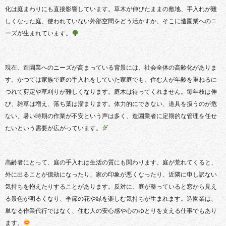
化は庭まわりにも直接影響しています。草木が伸びたままの敷地、手入れが難
しくなった庭、使われていない外部空間をどう活かすか。そこに造園業へのニ
ーズが生まれています。
現在、造園業へのニーズが高まっている背景には、社会全体の高齢化がありま
す。かつては家族で庭の手入れをしていた家庭でも、住む人が年齢を重ねるに
つれて剪定や草刈りが難しくなります。庭木は待ってくれません。毎年枝は伸
び、雑草は増え、落ち葉は溜まります。体力的にできない、道具を扱うのが危
ない、暑い時期の作業が不安という声は多く、造園業者に定期的な管理を任せ
たいという需要が広がっています。
高齢者にとって、庭の手入れは生活の質にも関わります。庭が荒れてくると、
外に出ることが億劫になったり、家の印象が悪くなったり、近隣に申し訳ない
気持ちを抱えたりすることがあります。反対に、庭が整っていると窓から見え
る景色が明るくなり、季節の花や緑を楽しむ気持ちが生まれます。造園業は、
単なる作業代行ではなく、住む人の安心感や心のゆとりを支える仕事でもあり
ます。