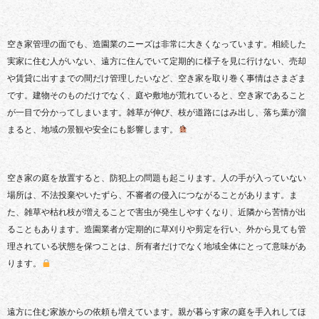
空き家管理の面でも、造園業のニーズは非常に大きくなっています。相続した
実家に住む人がいない、遠方に住んでいて定期的に様子を見に行けない、売却
や賃貸に出すまでの間だけ管理したいなど、空き家を取り巻く事情はさまざま
です。建物そのものだけでなく、庭や敷地が荒れていると、空き家であること
が一目で分かってしまいます。雑草が伸び、枝が道路にはみ出し、落ち葉が溜
まると、地域の景観や安全にも影響します。
空き家の庭を放置すると、防犯上の問題も起こります。人の手が入っていない
場所は、不法投棄やいたずら、不審者の侵入につながることがあります。ま
た、雑草や枯れ枝が増えることで害虫が発生しやすくなり、近隣から苦情が出
ることもあります。造園業者が定期的に草刈りや剪定を行い、外から見ても管
理されている状態を保つことは、所有者だけでなく地域全体にとって意味があ
ります。
遠方に住む家族からの依頼も増えています。親が暮らす家の庭を手入れしてほ