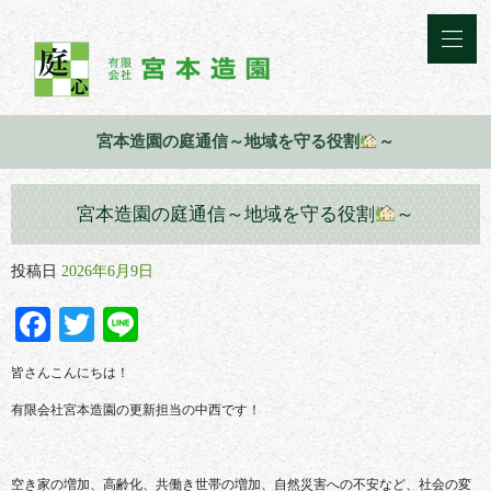
宮本造園の庭通信～地域を守る役割
～
宮本造園の庭通信～地域を守る役割
～
投稿日
2026年6月9日
Facebook
Twitter
Line
皆さんこんにちは！
有限会社宮本造園の更新担当の中西です！
空き家の増加、高齢化、共働き世帯の増加、自然災害への不安など、社会の変