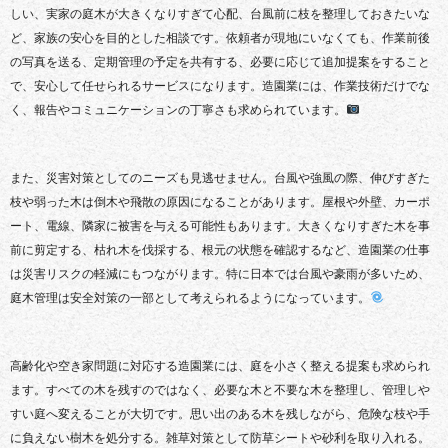
しい、実家の庭木が大きくなりすぎて心配、台風前に枝を整理しておきたいな
ど、家族の安心を目的とした相談です。依頼者が現地にいなくても、作業前後
の写真を送る、定期管理の予定を共有する、必要に応じて追加提案をすること
で、安心して任せられるサービスになります。造園業には、作業技術だけでな
く、報告やコミュニケーションの丁寧さも求められています。
また、災害対策としてのニーズも見逃せません。台風や強風の際、伸びすぎた
枝や弱った木は倒木や飛散の原因になることがあります。屋根や外壁、カーポ
ート、電線、隣家に被害を与える可能性もあります。大きくなりすぎた木を事
前に剪定する、枯れ木を伐採する、根元の状態を確認するなど、造園業の仕事
は災害リスクの軽減にもつながります。特に日本では台風や豪雨が多いため、
庭木管理は安全対策の一部として考えられるようになっています。
高齢化や空き家問題に対応する造園業には、庭を小さく整える提案も求められ
ます。すべての木を残すのではなく、必要な木と不要な木を整理し、管理しや
すい庭へ変えることが大切です。思い出のある木を残しながら、危険な枝や手
に負えない樹木を処分する。雑草対策として防草シートや砂利を取り入れる。